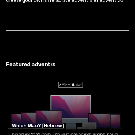
Create your own interactive adventrs at adventr.io
Featured adventrs
Which Mac? [Hebrew]
בעזרת הסרטון האינטראקטיבי שיצרנו, תוכלו לקבל אינדיקציה