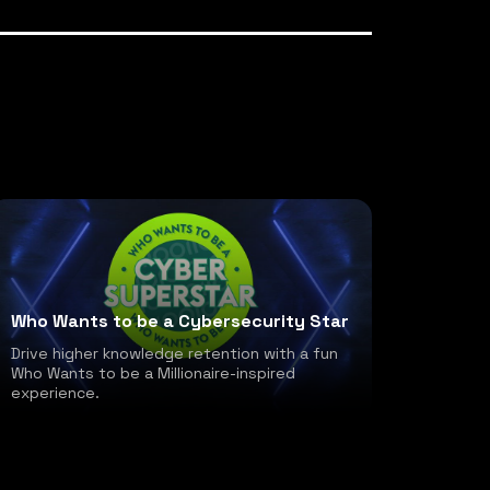
Who Wants to be a Cybersecurity Star
Drive higher knowledge retention with a fun
Who Wants to be a Millionaire-inspired
experience.