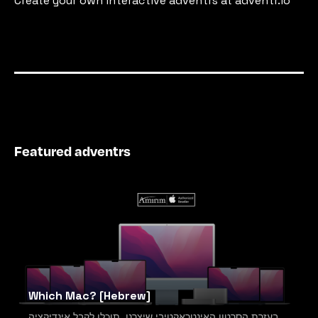
Create your own interactive adventrs at adventr.io
Featured adventrs
Which Mac? [Hebrew]
בעזרת הסרטון האינטראקטיבי שיצרנו, תוכלו לקבל אינדיקציה